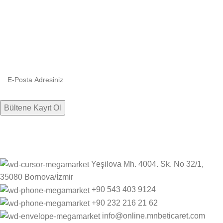
Bültenimize kaydolun
Firmamızdan haberlere, indirim ve kampanyalara hızlıca ulaşın.
Yeşilova Mh. 4004. Sk. No 32/1,
35080 Bornova/İzmir
+90 543 403 9124
‎+90 232 216 21 62
info@online.mnbeticaret.com