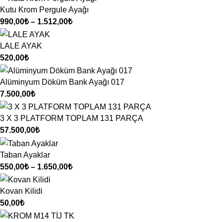
Kutu Krom Pergule Ayağı
990,00
₺
–
1.512,00
₺
LALE AYAK
520,00
₺
Alüminyum Döküm Bank Ayağı 017
7.500,00
₺
3 X 3 PLATFORM TOPLAM 131 PARÇA
57.500,00
₺
Taban Ayaklar
550,00
₺
–
1.650,00
₺
Kovan Kilidi
50,00
₺