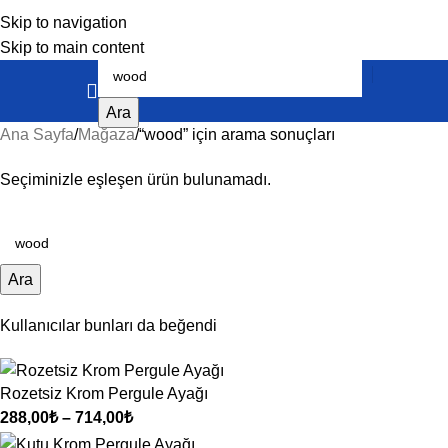
Skip to navigation
Skip to main content
Ara
Ana Sayfa
Mağaza
“wood” için arama sonuçları
Seçiminizle eşleşen ürün bulunamadı.
Ara
Kullanıcılar bunları da beğendi
Rozetsiz Krom Pergule Ayağı
288,00
₺
–
714,00
₺