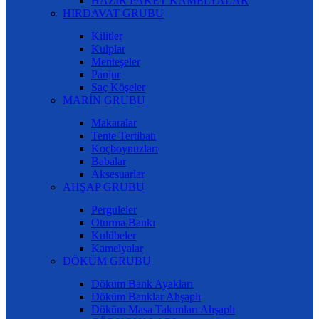
HAZIR PAKET KAMELYALAR
HIRDAVAT GRUBU
Kilitler
Kulplar
Menteşeler
Panjur
Saç Köşeler
MARİN GRUBU
Makaralar
Tente Tertibatı
Koçboynuzları
Babalar
Aksesuarlar
AHŞAP GRUBU
Perguleler
Oturma Bankı
Kulübeler
Kamelyalar
DÖKÜM GRUBU
Döküm Bank Ayakları
Döküm Banklar Ahşaplı
Döküm Masa Takımları Ahşaplı