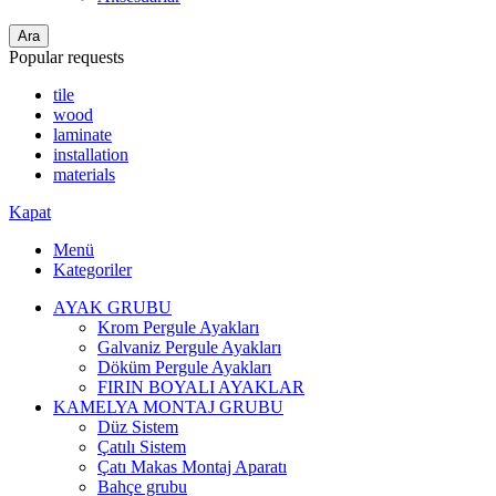
Ara
Popular requests
tile
wood
laminate
installation
materials
Kapat
Menü
Kategoriler
AYAK GRUBU
Krom Pergule Ayakları
Galvaniz Pergule Ayakları
Döküm Pergule Ayakları
FIRIN BOYALI AYAKLAR
KAMELYA MONTAJ GRUBU
Düz Sistem
Çatılı Sistem
Çatı Makas Montaj Aparatı
Bahçe grubu