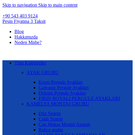
Skip to navigation
Skip to main content
+90 543 403 9124
Peşin Fiyatına 3 Taksit
Blog
Hakkımızda
Neden Mnbe?
Tüm Kategoriler
AYAK GRUBU
Krom Pergule Ayakları
Galvaniz Pergule Ayakları
Döküm Pergule Ayakları
FIRIN BOYALI PERGULE AYAKLARI
KAMELYA MONTAJ GRUBU
Düz Sistem
Çatılı Sistem
Çatı Makas Montaj Aparatı
Bahçe grubu