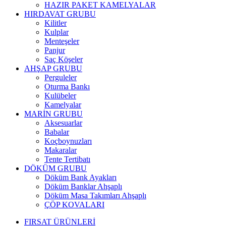
HAZIR PAKET KAMELYALAR
HIRDAVAT GRUBU
Kilitler
Kulplar
Menteşeler
Panjur
Saç Köşeler
AHŞAP GRUBU
Perguleler
Oturma Bankı
Kulübeler
Kamelyalar
MARİN GRUBU
Aksesuarlar
Babalar
Koçboynuzları
Makaralar
Tente Tertibatı
DÖKÜM GRUBU
Döküm Bank Ayakları
Döküm Banklar Ahşaplı
Döküm Masa Takımları Ahşaplı
ÇÖP KOVALARI
FIRSAT ÜRÜNLERİ