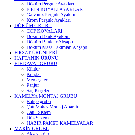
Döküm Pergule Ayakları
FIRIN BOYALI AYAKLAR
Galvaniz Pergule Ayakları
Krom Pergule Ayakları
DÖKÜM GRUBU
ÇÖP KOVALARI
Döküm Bank Ayakları
Döküm Banklar Ahşaplı
Döküm Masa Takımları Ahşaplı
FIRSAT ÜRÜNLERİ
HAFTANIN ÜRÜNÜ
HIRDAVAT GRUBU
Kilitler
Kulplar
Menteşeler
Panjur
Saç Köşeler
KAMELYA MONTAJ GRUBU
Bahçe grubu
Çatı Makas Montaj Aparatı
Çatılı Sistem
Düz Sistem
HAZIR PAKET KAMELYALAR
MARİN GRUBU
Aksesuarlar