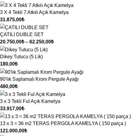
3 X 4 Tekli 7 Atkılı Açık Kamelya
31.875,00
₺
ÇATILI DUBLE SET
20.750,00
₺
–
62.250,00
₺
Dikey Tutucu (5 Lik)
180,00
₺
90'lık Saplamalı Krom Pergule Ayağı
480,00
₺
3 x 3 Tekli Ful Açık Kamelya
33.917,00
₺
13 x 3 = 36 m2 TERAS PERGOLA KAMELYA ( 150 parça )
121.000,00
₺