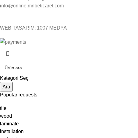
info@online.mnbeticaret.com
WEB TASARIM: 1007 MEDYA
Kategori Seç
Ara
Popular requests
tile
wood
laminate
installation