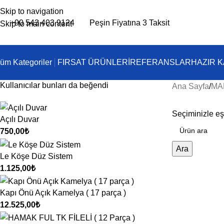
Skip to navigation
+90 543 403 9124
Peşin Fiyatına 3 Taksit
Skip to main content
üm Kategoriler
FIRSAT ÜRÜNLERİ
REFERANSLAR
HAZIR 
Kullanıcılar bunları da beğendi
Ana Sayfa
MA
Seçiminizle e
Açılı Duvar
750,00
₺
Ara
Le Köşe Düz Sistem
1.125,00
₺
Kapı Önü Açık Kamelya ( 17 parça )
12.525,00
₺