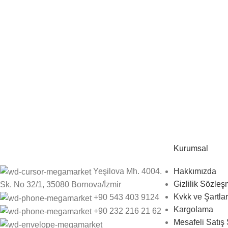
Bültenimize kaydolun
Firmamızdan haberlere, indirim ve kampanyalara hızlıca ulaşın.
Kurumsal
Yeşilova Mh. 4004.
Hakkımızda
Gizlilik Sözleş
Sk. No 32/1, 35080 Bornova/İzmir
Kvkk ve Şartlar
+90 543 403 9124
Kargolama
‎+90 232 216 21 62
Mesafeli Satış