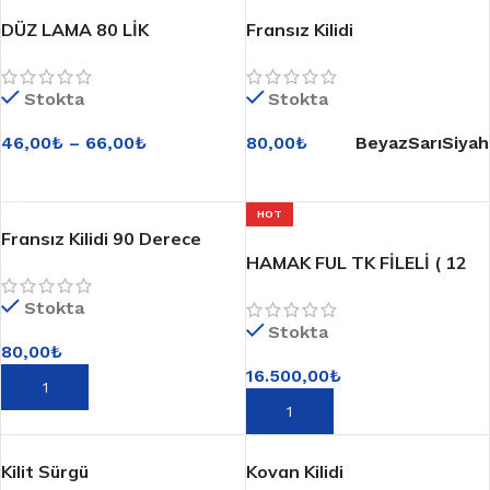
DÜZ LAMA 80 LİK
Fransız Kilidi
Stokta
Stokta
46,00
₺
–
66,00
₺
80,00
₺
Beyaz
Sarı
Siyah
SEÇENEKLER
SEÇENEKLER
HOT
Fransız Kilidi 90 Derece
HAMAK FUL TK FİLELİ ( 12
Parça )
Stokta
Stokta
80,00
₺
16.500,00
₺
SEPETE EKLE
SEPETE EKLE
Kilit Sürgü
Kovan Kilidi