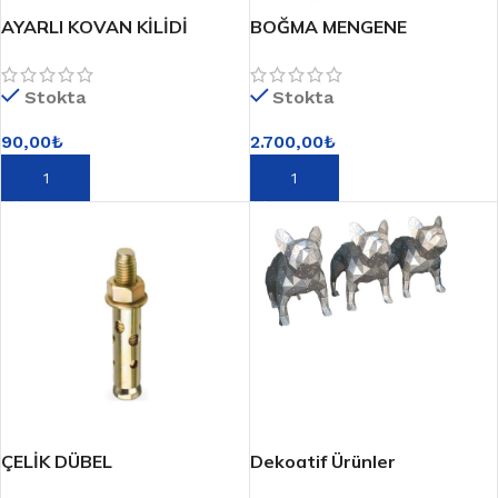
AYARLI KOVAN KİLİDİ
BOĞMA MENGENE
Stokta
Stokta
90,00
₺
2.700,00
₺
SEPETE EKLE
SEPETE EKLE
ÇELİK DÜBEL
Dekoatif Ürünler