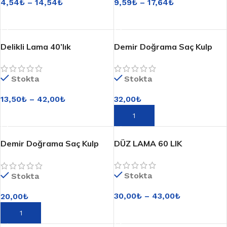
4,54
₺
–
14,54
₺
9,59
₺
–
17,64
₺
SEÇENEKLER
SEÇENEKLER
Delikli Lama 40’lık
Demir Doğrama Saç Kulp
Büyük
Stokta
Stokta
13,50
₺
–
42,00
₺
32,00
₺
SEÇENEKLER
SEPETE EKLE
Demir Doğrama Saç Kulp
DÜZ LAMA 60 LIK
Küçük
Stokta
Stokta
30,00
₺
–
43,00
₺
20,00
₺
SEÇENEKLER
SEPETE EKLE