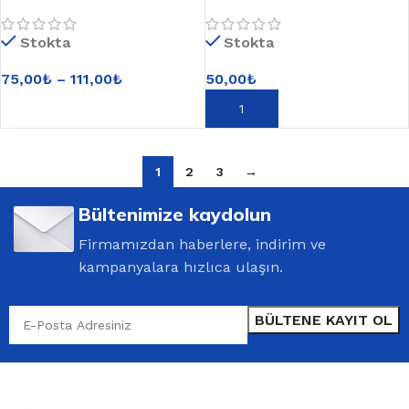
Stokta
Stokta
75,00
₺
–
111,00
₺
50,00
₺
SEÇENEKLER
SEPETE EKLE
1
2
3
→
Bültenimize kaydolun
Firmamızdan haberlere, indirim ve
kampanyalara hızlıca ulaşın.