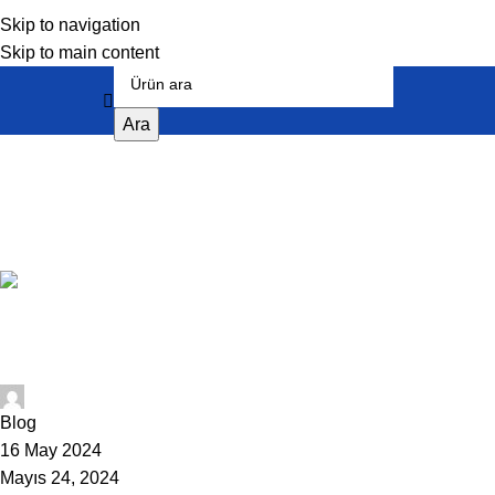
Skip to navigation
Skip to main content
Ara
Tag Archives: Mersin Kamelya
Fiyatları
Home
Posts Tagged "Mersin Kamelya Fiyatları"
1007Admin
Blog
16 May 2024
Mayıs 24, 2024