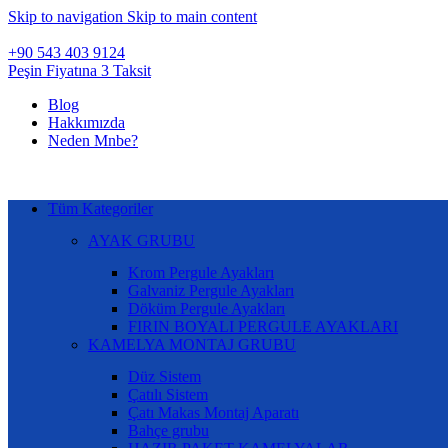
Skip to navigation
Skip to main content
+90 543 403 9124
Peşin Fiyatına 3 Taksit
Blog
Hakkımızda
Neden Mnbe?
Tüm Kategoriler
AYAK GRUBU
Krom Pergule Ayakları
Galvaniz Pergule Ayakları
Döküm Pergule Ayakları
FIRIN BOYALI PERGULE AYAKLARI
KAMELYA MONTAJ GRUBU
Düz Sistem
Çatılı Sistem
Çatı Makas Montaj Aparatı
Bahçe grubu