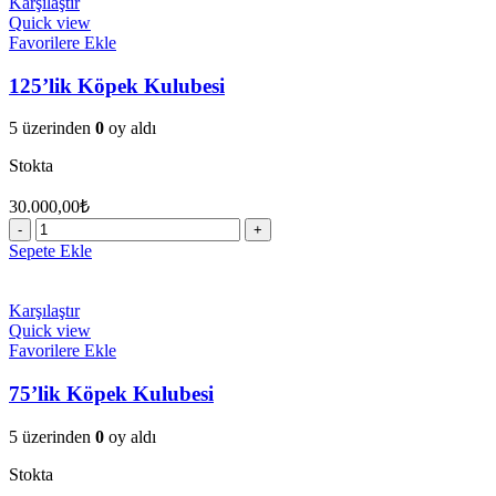
Karşılaştır
adet
Quick view
Favorilere Ekle
125’lik Köpek Kulubesi
5 üzerinden
0
oy aldı
Stokta
30.000,00
₺
125'lik
Köpek
Sepete Ekle
Kulubesi
adet
Karşılaştır
Quick view
Favorilere Ekle
75’lik Köpek Kulubesi
5 üzerinden
0
oy aldı
Stokta