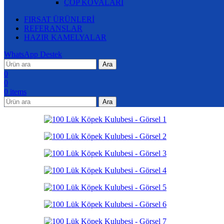
ÇÖP KOVALARI
FIRSAT ÜRÜNLERİ
REFERANSLAR
HAZIR KAMELYALAR
WhatsApp Destek
Ara
0
0
0
items
Ara