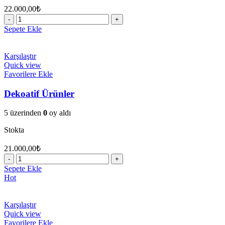
22.000,00
₺
75'lik
Köpek
Sepete Ekle
Kulubesi
adet
Karşılaştır
Quick view
Favorilere Ekle
Dekoatif Ürünler
5 üzerinden
0
oy aldı
Stokta
21.000,00
₺
Dekoatif
Ürünler
Sepete Ekle
adet
Hot
Karşılaştır
Quick view
Favorilere Ekle