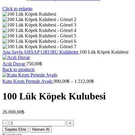
Click to enlarge
Ana Sayfa
AHŞAP GRUBU
Kulübeler
100 Lük Köpek Kulubesi
Açılı Duvar
750,00
₺
Back to products
Fiyat
Kutu Krom Pergule Ayağı
990,00
₺
–
1.512,00
₺
aralığı:
990,00₺
100 Lük Köpek Kulubesi
-
1.512,00₺
26.000,00
₺
100
Lük
Sepete Ekle
Hemen Al
Köpek