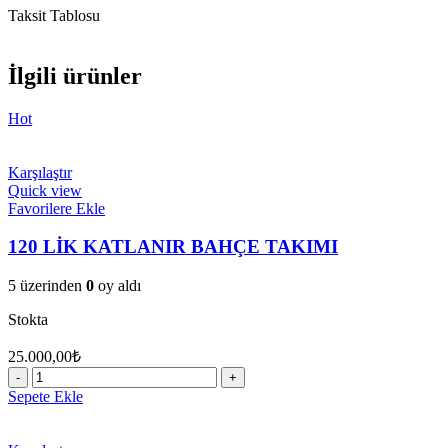
Taksit Tablosu
İlgili ürünler
Hot
Karşılaştır
Quick view
Favorilere Ekle
120 LİK KATLANIR BAHÇE TAKIMI
5 üzerinden
0
oy aldı
Stokta
25.000,00
₺
120
LİK
Sepete Ekle
KATLANIR
BAHÇE
TAKIMI