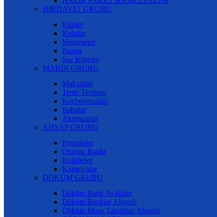
HAZIR PAKET KAMELYALAR
HIRDAVAT GRUBU
Kilitler
Kulplar
Menteşeler
Panjur
Saç Köşeler
MARİN GRUBU
Makaralar
Tente Tertibatı
Koçboynuzları
Babalar
Aksesuarlar
AHŞAP GRUBU
Perguleler
Oturma Bankı
Kulübeler
Kamelyalar
DÖKÜM GRUBU
Döküm Bank Ayakları
Döküm Banklar Ahşaplı
Döküm Masa Takımları Ahşaplı