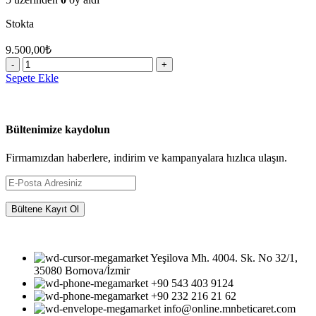
Stokta
9.500,00
₺
SALINCAK
APARAT
Sepete Ekle
TAKIMI
(
14
Parça
Bültenimize kaydolun
)
adet
Firmamızdan haberlere, indirim ve kampanyalara hızlıca ulaşın.
Yeşilova Mh. 4004. Sk. No 32/1,
35080 Bornova/İzmir
+90 543 403 9124
‎+90 232 216 21 62
info@online.mnbeticaret.com