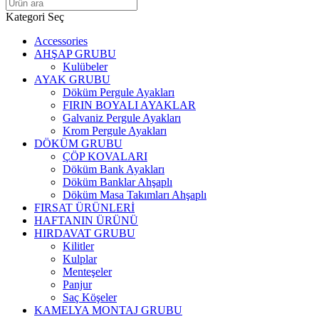
Kategori Seç
Accessories
AHŞAP GRUBU
Kulübeler
AYAK GRUBU
Döküm Pergule Ayakları
FIRIN BOYALI AYAKLAR
Galvaniz Pergule Ayakları
Krom Pergule Ayakları
DÖKÜM GRUBU
ÇÖP KOVALARI
Döküm Bank Ayakları
Döküm Banklar Ahşaplı
Döküm Masa Takımları Ahşaplı
FIRSAT ÜRÜNLERİ
HAFTANIN ÜRÜNÜ
HIRDAVAT GRUBU
Kilitler
Kulplar
Menteşeler
Panjur
Saç Köşeler
KAMELYA MONTAJ GRUBU