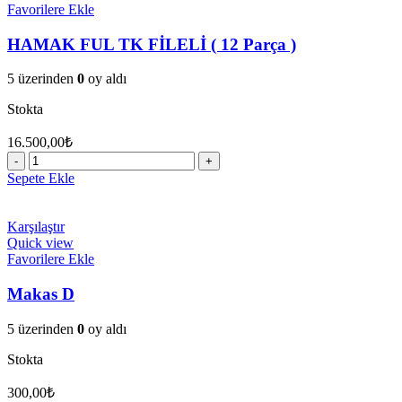
Favorilere Ekle
HAMAK FUL TK FİLELİ ( 12 Parça )
5 üzerinden
0
oy aldı
Stokta
16.500,00
₺
HAMAK
FUL
Sepete Ekle
TK
FİLELİ
(
Karşılaştır
12
Quick view
Parça
Favorilere Ekle
)
adet
Makas D
5 üzerinden
0
oy aldı
Stokta
300,00
₺