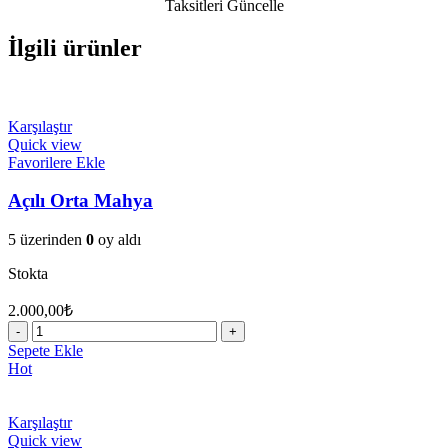
Taksitleri Güncelle
İlgili ürünler
Karşılaştır
Quick view
Favorilere Ekle
Açılı Orta Mahya
5 üzerinden
0
oy aldı
Stokta
2.000,00
₺
Açılı
Orta
Sepete Ekle
Mahya
Hot
adet
Karşılaştır
Quick view