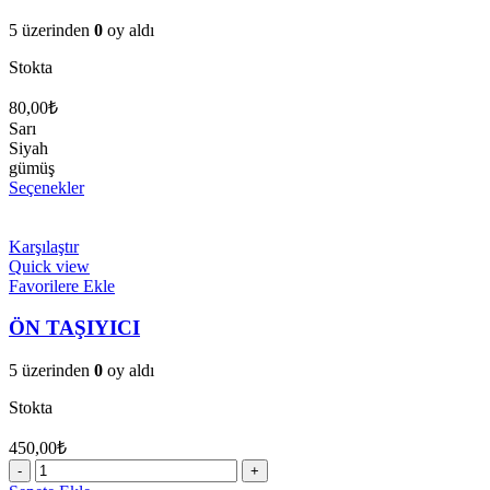
5 üzerinden
0
oy aldı
Stokta
80,00
₺
Sarı
Siyah
gümüş
Bu
Seçenekler
ürünün
birden
fazla
Karşılaştır
varyasyonu
Quick view
var.
Favorilere Ekle
Seçenekler
ürün
ÖN TAŞIYICI
sayfasından
seçilebilir
5 üzerinden
0
oy aldı
Stokta
450,00
₺
ÖN
TAŞIYICI