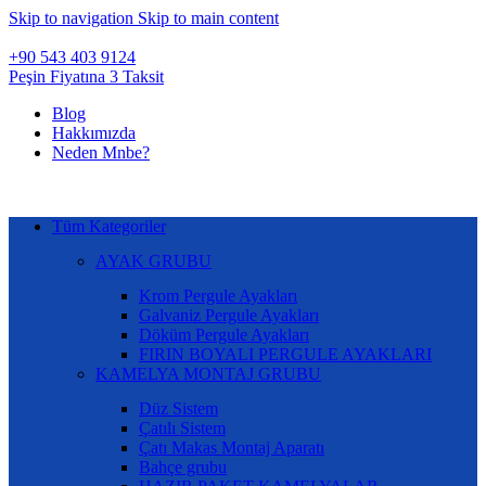
Skip to navigation
Skip to main content
+90 543 403 9124
Peşin Fiyatına 3 Taksit
Blog
Hakkımızda
Neden Mnbe?
Tüm Kategoriler
AYAK GRUBU
Krom Pergule Ayakları
Galvaniz Pergule Ayakları
Döküm Pergule Ayakları
FIRIN BOYALI PERGULE AYAKLARI
KAMELYA MONTAJ GRUBU
Düz Sistem
Çatılı Sistem
Çatı Makas Montaj Aparatı
Bahçe grubu