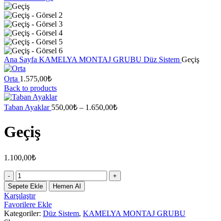
Ana Sayfa
KAMELYA MONTAJ GRUBU
Düz Sistem
Geçiş
Orta
1.575,00
₺
Back to products
Fiyat
Taban Ayaklar
550,00
₺
–
1.650,00
₺
aralığı:
550,00₺
Geçiş
-
1.650,00₺
1.100,00
₺
Geçiş
adet
Sepete Ekle
Hemen Al
Karşılaştır
Favorilere Ekle
Kategoriler:
Düz Sistem
,
KAMELYA MONTAJ GRUBU