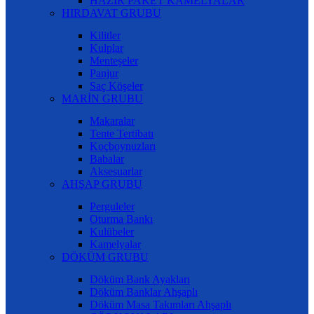
HAZIR PAKET KAMELYALAR
HIRDAVAT GRUBU
Kilitler
Kulplar
Menteşeler
Panjur
Saç Köşeler
MARİN GRUBU
Makaralar
Tente Tertibatı
Koçboynuzları
Babalar
Aksesuarlar
AHŞAP GRUBU
Perguleler
Oturma Bankı
Kulübeler
Kamelyalar
DÖKÜM GRUBU
Döküm Bank Ayakları
Döküm Banklar Ahşaplı
Döküm Masa Takımları Ahşaplı