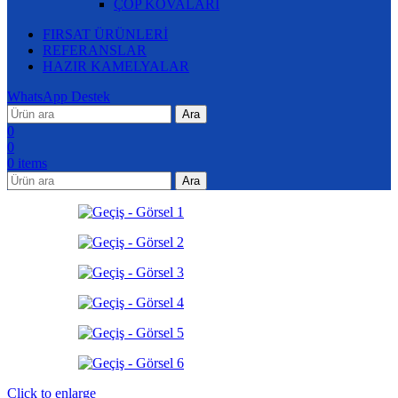
ÇÖP KOVALARI
FIRSAT ÜRÜNLERİ
REFERANSLAR
HAZIR KAMELYALAR
WhatsApp Destek
Ara
0
0
0
items
Ara
Click to enlarge