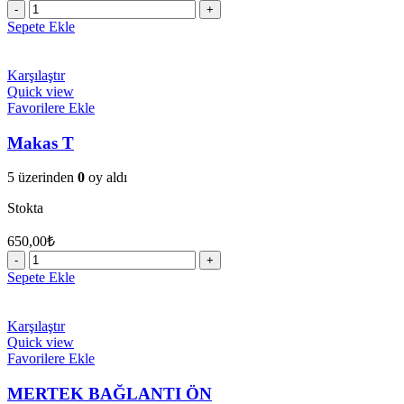
Makas
D
Sepete Ekle
adet
Karşılaştır
Quick view
Favorilere Ekle
Makas T
5 üzerinden
0
oy aldı
Stokta
650,00
₺
Makas
T
Sepete Ekle
adet
Karşılaştır
Quick view
Favorilere Ekle
MERTEK BAĞLANTI ÖN