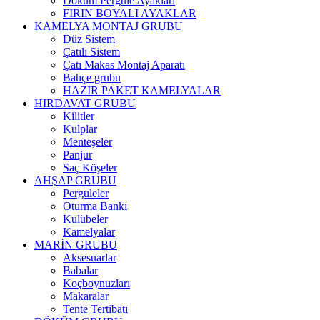
Döküm Pergule Ayakları
FIRIN BOYALI AYAKLAR
KAMELYA MONTAJ GRUBU
Düz Sistem
Çatılı Sistem
Çatı Makas Montaj Aparatı
Bahçe grubu
HAZIR PAKET KAMELYALAR
HIRDAVAT GRUBU
Kilitler
Kulplar
Menteşeler
Panjur
Saç Köşeler
AHŞAP GRUBU
Perguleler
Oturma Bankı
Kulübeler
Kamelyalar
MARİN GRUBU
Aksesuarlar
Babalar
Koçboynuzları
Makaralar
Tente Tertibatı