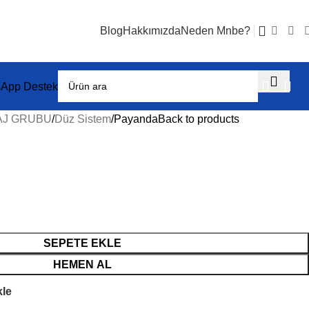
Blog
Hakkımızda
Neden Mnbe?
App Destek
AJ GRUBU
Düz Sistem
Payanda
Back to products
SEPETE EKLE
HEMEN AL
kle