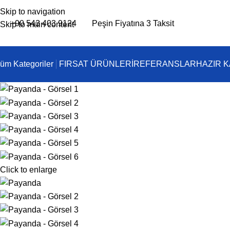
Skip to navigation
+90 543 403 9124
Peşin Fiyatına 3 Taksit
Skip to main content
üm Kategoriler
FIRSAT ÜRÜNLERİ
REFERANSLAR
HAZIR 
Click to enlarge