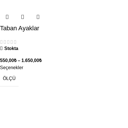
Taban Ayaklar
Stokta
550,00
₺
–
1.650,00
₺
Seçenekler
ÖLÇÜ
Bültenimize kaydolun
Firmamızdan haberlere, indirim ve kampanyalara hızlıca ulaşın.