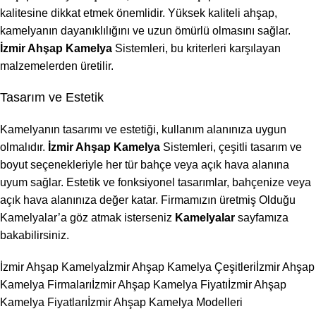
kalitesine dikkat etmek önemlidir. Yüksek kaliteli ahşap,
kamelyanın dayanıklılığını ve uzun ömürlü olmasını sağlar.
İzmir Ahşap Kamelya
Sistemleri, bu kriterleri karşılayan
malzemelerden üretilir.
Tasarım ve Estetik
Kamelyanın tasarımı ve estetiği, kullanım alanınıza uygun
olmalıdır.
İzmir Ahşap Kamelya
Sistemleri, çeşitli tasarım ve
boyut seçenekleriyle her tür bahçe veya açık hava alanına
uyum sağlar. Estetik ve fonksiyonel tasarımlar, bahçenize veya
açık hava alanınıza değer katar. Firmamızın üretmiş Olduğu
Kamelyalar’a göz atmak isterseniz
Kamelyalar
sayfamıza
bakabilirsiniz.
İzmir Ahşap Kamelya
İzmir Ahşap Kamelya Çeşitleri
İzmir Ahşap
Kamelya Firmaları
İzmir Ahşap Kamelya Fiyatı
İzmir Ahşap
Kamelya Fiyatları
İzmir Ahşap Kamelya Modelleri