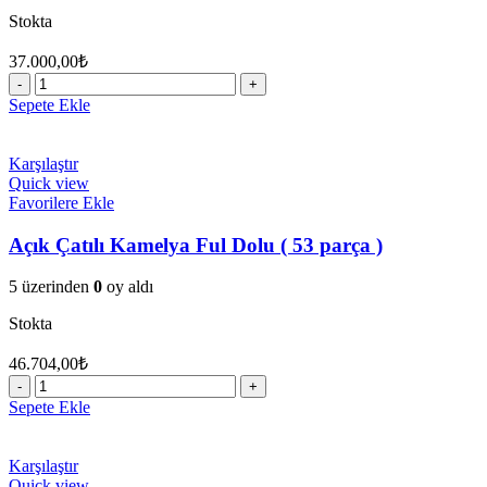
Stokta
37.000,00
₺
4
x
Sepete Ekle
4
Tekli
Ful
Karşılaştır
Açık
Quick view
Kamelya
Favorilere Ekle
adet
Açık Çatılı Kamelya Ful Dolu ( 53 parça )
5 üzerinden
0
oy aldı
Stokta
46.704,00
₺
Açık
Çatılı
Sepete Ekle
Kamelya
Ful
Dolu
Karşılaştır
(
Quick view