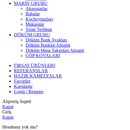
MARİN GRUBU
Aksesuarlar
Babalar
Koçboynuzları
Makaralar
Tente Tertibatı
DÖKÜM GRUBU
Döküm Bank Ayakları
Döküm Banklar Ahşaplı
Döküm Masa Takımları Ahşaplı
ÇÖP KOVALARI
FIRSAT ÜRÜNLERİ
REFERANSLAR
HAZIR KAMELYALAR
Favoriler
Karşılaştır
Login / Register
Alışveriş Sepeti
Kapat
Giriş
Kapat
Hesabınız yok mu?