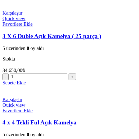
6
Duble
Açık
Karşılaştır
Çatılı
Quick view
Kamelya
Favorilere Ekle
(
36
3 X 6 Duble Açık Kamelya ( 25 parça )
parça
)
5 üzerinden
0
oy aldı
adet
Stokta
34.650,00
₺
3
X
Sepete Ekle
6
Duble
Açık
Karşılaştır
Kamelya
Quick view
(
Favorilere Ekle
25
parça
4 x 4 Tekli Ful Açık Kamelya
)
adet
5 üzerinden
0
oy aldı