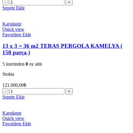
1,5
X
Sepete Ekle
3
Duvara
Monte
Karşılaştır
Çatılı
Quick view
Pergule
Favorilere Ekle
(
16
13 x 3 = 36 m2 TERAS PERGOLA KAMELYA (
parça
150 parça )
)
%
5 üzerinden
0
oy aldı
30
EĞİMLİ
Stokta
adet
121.000,00
₺
13
x
Sepete Ekle
3
=
36
Karşılaştır
m2
Quick view
TERAS
Favorilere Ekle
PERGOLA