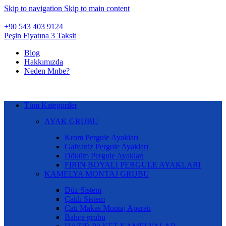
Skip to navigation
Skip to main content
+90 543 403 9124
Peşin Fiyatına 3 Taksit
Blog
Hakkımızda
Neden Mnbe?
Tüm Kategoriler
AYAK GRUBU
Krom Pergule Ayakları
Galvaniz Pergule Ayakları
Döküm Pergule Ayakları
FIRIN BOYALI PERGULE AYAKLARI
KAMELYA MONTAJ GRUBU
Düz Sistem
Çatılı Sistem
Çatı Makas Montaj Aparatı
Bahçe grubu