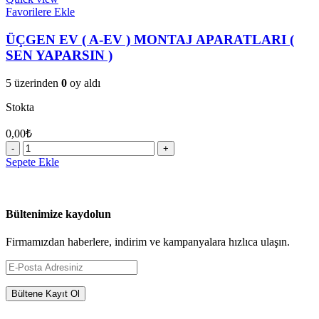
53
Favorilere Ekle
parça
)
ÜÇGEN EV ( A-EV ) MONTAJ APARATLARI (
adet
SEN YAPARSIN )
5 üzerinden
0
oy aldı
Stokta
0,00
₺
ÜÇGEN
EV
Sepete Ekle
(
A-
EV
)
Bültenimize kaydolun
MONTAJ
APARATLARI
Firmamızdan haberlere, indirim ve kampanyalara hızlıca ulaşın.
(
SEN
YAPARSIN
)
adet