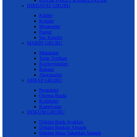
HAZIR PAKET KAMELYALAR
HIRDAVAT GRUBU
Kilitler
Kulplar
Menteşeler
Panjur
Saç Köşeler
MARİN GRUBU
Makaralar
Tente Tertibatı
Koçboynuzları
Babalar
Aksesuarlar
AHŞAP GRUBU
Perguleler
Oturma Bankı
Kulübeler
Kamelyalar
DÖKÜM GRUBU
Döküm Bank Ayakları
Döküm Banklar Ahşaplı
Döküm Masa Takımları Ahşaplı