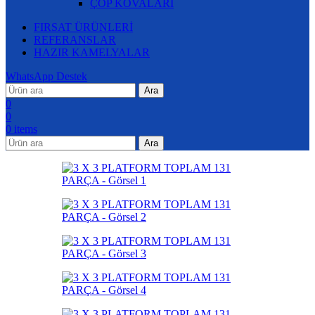
ÇÖP KOVALARI
FIRSAT ÜRÜNLERİ
REFERANSLAR
HAZIR KAMELYALAR
WhatsApp Destek
Ara
0
0
0
items
Ara