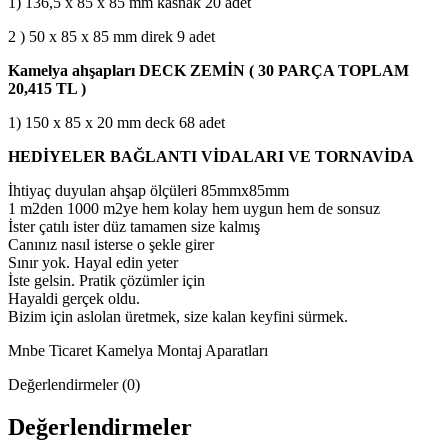
1) 136,5 x 85 x 85 mm kasnak 20 adet
2 ) 50 x 85 x 85 mm direk 9 adet
Kamelya ahşapları DECK ZEMİN ( 30 PARÇA TOPLAM
20,415 TL )
1) 150 x 85 x 20 mm deck 68 adet
HEDİYELER
BAĞLANTI VİDALARI VE TORNAVİDA
İhtiyaç duyulan ahşap ölçüleri 85mmx85mm
1 m2den 1000 m2ye hem kolay hem uygun hem de sonsuz
İster çatılı ister düz tamamen size kalmış
Canınız nasıl isterse o şekle girer
Sınır yok. Hayal edin yeter
İste gelsin. Pratik çözümler için
Hayaldi gerçek oldu.
Bizim için aslolan üretmek, size kalan keyfini sürmek.
Mnbe Ticaret Kamelya Montaj Aparatları
Değerlendirmeler (0)
Değerlendirmeler