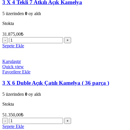
KAMELYA
3 X 4 Tekli 7 Atkılı Açık Kamelya
(
150
5 üzerinden
0
oy aldı
parça
)
Stokta
adet
31.875,00
₺
3
X
Sepete Ekle
4
Tekli
7
Karşılaştır
Atkılı
Quick view
Açık
Favorilere Ekle
Kamelya
adet
3 X 6 Duble Açık Çatılı Kamelya ( 36 parça )
5 üzerinden
0
oy aldı
Stokta
51.350,00
₺
3
X
Sepete Ekle