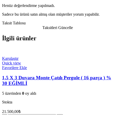
Henüz değerlendirme yapılmadı.
Sadece bu ürünü satın almış olan müşteriler yorum yapabilir.
Taksit Tablosu
Taksitleri Güncelle
İlgili ürünler
Karşılaştır
Quick view
Favorilere Ekle
1,5 X 3 Duvara Monte Çatılı Pergule ( 16 parça ) %
30 EĞİMLİ
5 üzerinden
0
oy aldı
Stokta
21.500,00
₺