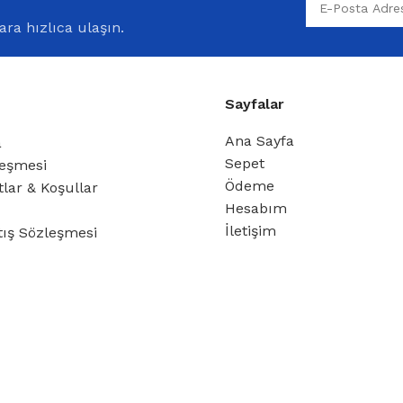
ra hızlıca ulaşın.
Sayfalar
Ana Sayfa
a
Sepet
leşmesi
Ödeme
tlar & Koşullar
Hesabım
İletişim
tış Sözleşmesi