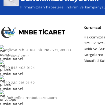
Firmamızdan haberlere, indirim ve kampanyala
Kurumsal
Hakkımızd
Gizlilik Söz
Kvkk ve Şar
Yeşilova Mh. 4004. Sk. No 32/1, 35080
Kargolama
Bornova/İzmir
Mesafeli Sa
+90 543 403 9124
‎+90 232 216 21 62
info@online.mnbeticaret.com