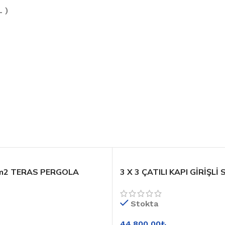
 )
6 m2 TERAS PERGOLA
3 X 3 ÇATILI KAPI GİRİŞLİ 
50 parça )
Stokta
44.800,00
₺