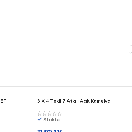
SET
3 X 4 Tekli 7 Atkılı Açık Kamelya
Stokta
31.875,00
₺