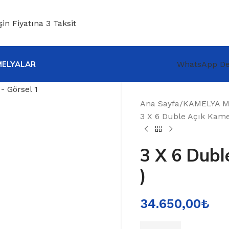
şin Fiyatına 3 Taksit
MELYALAR
WhatsApp De
Ana Sayfa
KAMELYA 
3 X 6 Duble Açık Kamel
3 X 6 Dubl
)
34.650,00
₺