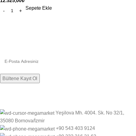
12.525,00
₺
Sepete Ekle
Bültenimize kaydolun
Firmamızdan haberlere, indirim ve kampanyalara hızlıca ulaşın.
Yeşilova Mh. 4004. Sk. No 32/1,
35080 Bornova/İzmir
+90 543 403 9124