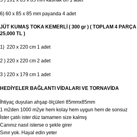
6) 60 x 85 x 85 mm payanda 4 adet
JÜT KUMAŞ TOKA KEMERLİ ( 300 gr ) ( TOPLAM 4 PARÇA
25,000 TL )
1) 220 x 220 cm 1 adet
2 ) 220 x 220 cm 2 adet
3 ) 220 x 179 cm 1 adet
HEDİYELER BAĞLANTI VİDALARI VE TORNAVİDA
İhtiyaç duyulan ahşap ölçüleri 85mmx85mm
1 m2den 1000 m2ye hem kolay hem uygun hem de sonsuz
İster çatılı ister düz tamamen size kalmış
Canınız nasıl isterse o şekle girer
Sınır yok. Hayal edin yeter