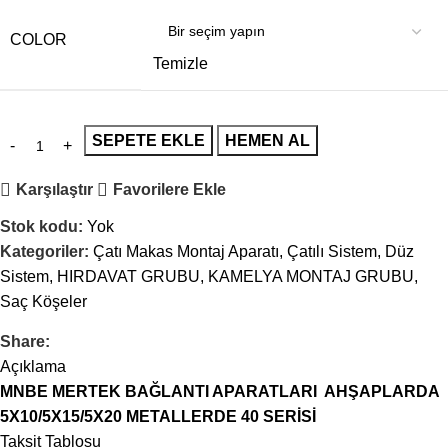
COLOR
Temizle
SEPETE EKLE
HEMEN AL
Karşılaştır
Favorilere Ekle
Stok kodu:
Yok
Kategoriler:
Çatı Makas Montaj Aparatı
,
Çatılı Sistem
,
Düz
Sistem
,
HIRDAVAT GRUBU
,
KAMELYA MONTAJ GRUBU
,
Saç Köşeler
Share:
Açıklama
MNBE MERTEK BAĞLANTI APARATLARI AHŞAPLARDA
5X10/5X15/5X20 METALLERDE 40 SERİSİ
Taksit Tablosu