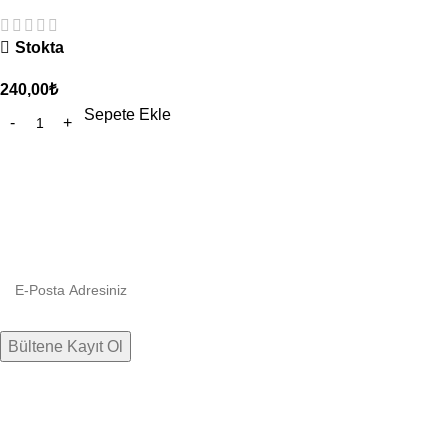
Stokta
240,00
₺
Sepete Ekle
Bültenimize kaydolun
Firmamızdan haberlere, indirim ve kampanyalara hızlıca ulaşın.