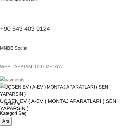
+90 543 403 9124
MNBE Social:
WEB TASARIM: 1007 MEDYA
ÜÇGEN EV ( A-EV ) MONTAJ APARATLARI ( SEN
YAPARSIN )
Kategori Seç
0,00
Ara
₺